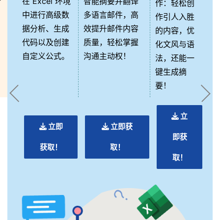
在 Excel 环境
智能摘要并翻译
作：轻松创
t
中进行高级数
多语言邮件，高
作引人入胜
据分析、生成
效提升邮件内容
的内容，优
代码以及创建
质量，轻松掌握
化文风与语
自定义公式。
沟通主动权！
法，还能一
键生成摘
要！
立
立即
立即获
即获
获取！
取！
取！