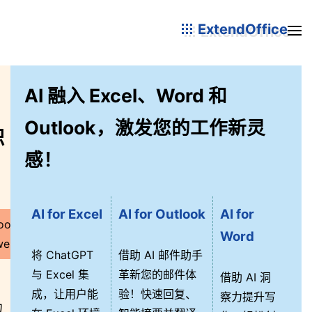
ExtendOffice
AI 融入 Excel、Word 和
Outlook，激发您的工作新灵
识
感！
AI for Excel
AI for Outlook
AI for
ools for
Word
erPoint
将 ChatGPT
借助 AI 邮件助手
与 Excel 集
革新您的邮件体
借助 AI 洞
成，让用户能
验！快速回复、
察力提升写
功