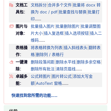
文档工
文档拆分
|
合并多个文件
|
批量将 docx 转
具包
：
换为 doc / pdf
|
批量查找与替换
|
批量打
印
……
图片与
批量插入图片
|
批量删除图片
|
批量调整图
对象
：
片大小
|
插入复选框
|
插入选项按钮
|
插入二
维码
……
表格操
将表格转换为列表
|
插入斜线表头
|
翻转表
作
：
格
|
删除列 / 表格行
一键清
删除段落间距
|
删除水平线
|
删除多余空格
|
除
：
删除所有批注
|
清除页眉线
……
卓越多
公式转图片
|
图片转公式
|
添加大写金
能
：
额
|
AutoText 窗格
……
快速找到您所需的功能……