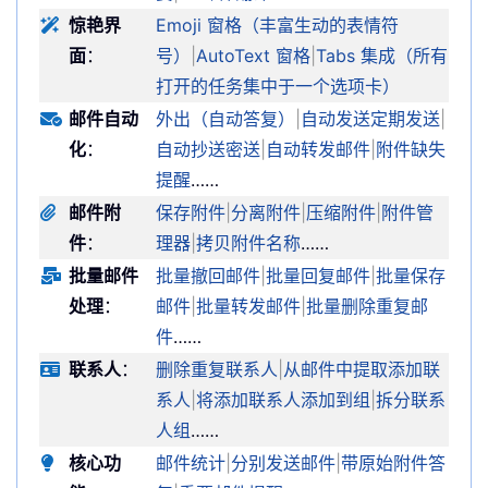
惊艳界
Emoji 窗格（丰富生动的表情符
面
：
号）
|
AutoText 窗格
|
Tabs 集成（所有
打开的任务集中于一个选项卡）
邮件自动
外出（自动答复）
|
自动发送定期发送
|
化
：
自动抄送密送
|
自动转发邮件
|
附件缺失
提醒
……
邮件附
保存附件
|
分离附件
|
压缩附件
|
附件管
件
：
理器
|
拷贝附件名称
……
批量邮件
批量撤回邮件
|
批量回复邮件
|
批量保存
处理
：
邮件
|
批量转发邮件
|
批量删除重复邮
件
……
联系人
：
删除重复联系人
|
从邮件中提取添加联
系人
|
将添加联系人添加到组
|
拆分联系
人组
……
核心功
邮件统计
|
分别发送邮件
|
带原始附件答