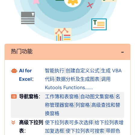
热门功能
AI for
智能执行
|
创建自定义公式
|
生成 VBA
Excel
：
代码
|
数据分析及生成图表
|
调用
Kutools Functions……
导航窗格
：
工作簿和表窗格
|
自动图文集窗格
|
名
称管理器窗格
|
列窗格
|
高级查找和替
换窗格
高级下拉列
使下拉列表可多次选择
|
给下拉列表增
表
：
加复选框
|
使下拉列表可搜索
|
带颜色