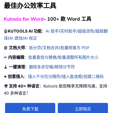
最佳办公效率工具
Kutools for Word
- 100+ 款 Word 工具
🤖
KUTOOLS AI 功能
：
AI 助手
/
实时助手
/
超级润色
/
超级翻
译
/
AI 遮挡
/
AI 校正
📘
文档大师
：
拆分页
/
文档合并
/
批量转换为 PDF
✏
内容编辑
：
批量查找与替换
/
批量调整所有图片大小
🧹
一键清理
：
删除多余空格
/
移除分节符
➕
创意插入
：
插入千分位分隔符
/
插入复选框
/
创建二维码
🌍
支持 40+ 种语言
：Kutools 助您畅享无障碍沟通，支持
40 多种语言！
免费下载
立即购买