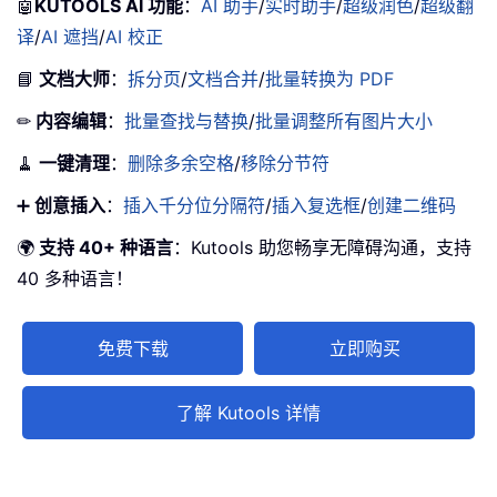
🤖
KUTOOLS AI 功能
：
AI 助手
/
实时助手
/
超级润色
/
超级翻
译
/
AI 遮挡
/
AI 校正
📘
文档大师
：
拆分页
/
文档合并
/
批量转换为 PDF
✏
内容编辑
：
批量查找与替换
/
批量调整所有图片大小
🧹
一键清理
：
删除多余空格
/
移除分节符
➕
创意插入
：
插入千分位分隔符
/
插入复选框
/
创建二维码
🌍
支持 40+ 种语言
：Kutools 助您畅享无障碍沟通，支持
40 多种语言！
免费下载
立即购买
了解 Kutools 详情