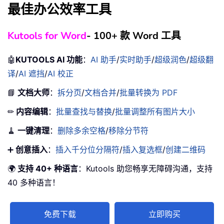
最佳办公效率工具
Kutools for Word
- 100+ 款 Word 工具
🤖
KUTOOLS AI 功能
：
AI 助手
/
实时助手
/
超级润色
/
超级翻
译
/
AI 遮挡
/
AI 校正
📘
文档大师
：
拆分页
/
文档合并
/
批量转换为 PDF
✏
内容编辑
：
批量查找与替换
/
批量调整所有图片大小
🧹
一键清理
：
删除多余空格
/
移除分节符
➕
创意插入
：
插入千分位分隔符
/
插入复选框
/
创建二维码
🌍
支持 40+ 种语言
：Kutools 助您畅享无障碍沟通，支持
40 多种语言！
免费下载
立即购买