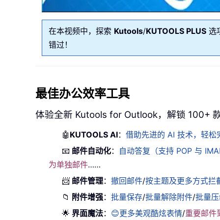
在本视频中，探索
Kutools
/
KUTOOLS PLUS
选
错过！
最佳办公效率工具
体验全新 Kutools for Outlook，解锁 10
🤖
KUTOOLS AI
：
借助先进的 AI 技术，
📧
邮件自动化
：
自动答复（支持 POP 与 IM
为单独邮件
……
📨
邮件管理
：
撤回邮件
/
按主题及更多方式拦
📁
附件增强
：
批量保存
/
批量解除附件
/
批量压
🌟
界面魔法
：
😊更多美观酷炫表情
/
重要邮件