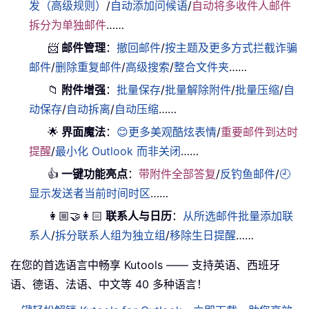
发（高级规则）
/
自动添加问候语
/
自动将多收件人邮件
拆分为单独邮件
……
📨
邮件管理
：
撤回邮件
/
按主题及更多方式拦截诈骗
邮件
/
删除重复邮件
/
高级搜索
/
整合文件夹
……
📁
附件增强
：
批量保存
/
批量解除附件
/
批量压缩
/
自
动保存
/
自动拆离
/
自动压缩
……
🌟
界面魔法
：
😊更多美观酷炫表情
/
重要邮件到达时
提醒
/
最小化 Outlook 而非关闭
……
👍
一键功能亮点
：
带附件全部答复
/
反钓鱼邮件
/
🕘
显示发送者当前时间时区
……
👩🏼‍🤝‍👩🏻
联系人与日历
：
从所选邮件批量添加联
系人
/
拆分联系人组为独立组
/
移除生日提醒
……
在您的首选语言中畅享 Kutools —— 支持英语、西班牙
语、德语、法语、中文等 40 多种语言！