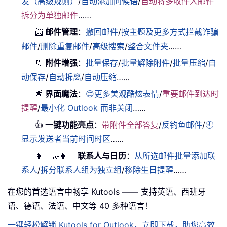
发（高级规则）
/
自动添加问候语
/
自动将多收件人邮件
拆分为单独邮件
……
📨
邮件管理
：
撤回邮件
/
按主题及更多方式拦截诈骗
邮件
/
删除重复邮件
/
高级搜索
/
整合文件夹
……
📁
附件增强
：
批量保存
/
批量解除附件
/
批量压缩
/
自
动保存
/
自动拆离
/
自动压缩
……
🌟
界面魔法
：
😊更多美观酷炫表情
/
重要邮件到达时
提醒
/
最小化 Outlook 而非关闭
……
👍
一键功能亮点
：
带附件全部答复
/
反钓鱼邮件
/
🕘
显示发送者当前时间时区
……
👩🏼‍🤝‍👩🏻
联系人与日历
：
从所选邮件批量添加联
系人
/
拆分联系人组为独立组
/
移除生日提醒
……
在您的首选语言中畅享 Kutools —— 支持英语、西班牙
语、德语、法语、中文等 40 多种语言！
一键轻松解锁 Kutools for Outlook，立即下载，助您高效