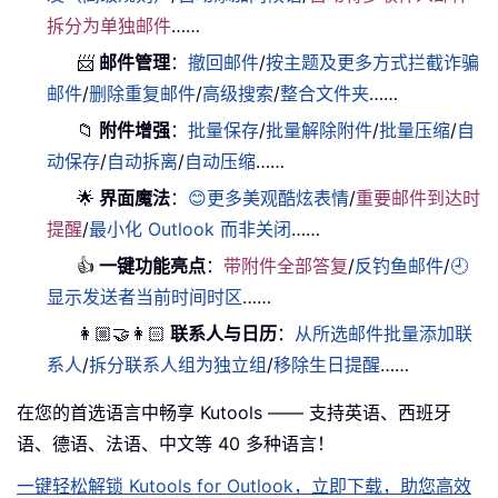
拆分为单独邮件
……
📨
邮件管理
：
撤回邮件
/
按主题及更多方式拦截诈骗
邮件
/
删除重复邮件
/
高级搜索
/
整合文件夹
……
📁
附件增强
：
批量保存
/
批量解除附件
/
批量压缩
/
自
动保存
/
自动拆离
/
自动压缩
……
🌟
界面魔法
：
😊更多美观酷炫表情
/
重要邮件到达时
提醒
/
最小化 Outlook 而非关闭
……
👍
一键功能亮点
：
带附件全部答复
/
反钓鱼邮件
/
🕘
显示发送者当前时间时区
……
👩🏼‍🤝‍👩🏻
联系人与日历
：
从所选邮件批量添加联
系人
/
拆分联系人组为独立组
/
移除生日提醒
……
在您的首选语言中畅享 Kutools —— 支持英语、西班牙
语、德语、法语、中文等 40 多种语言！
一键轻松解锁 Kutools for Outlook，立即下载，助您高效