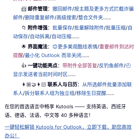
📨
邮件管理
：
撤回邮件
/
按主题及更多方式拦截诈骗
邮件
/
删除重复邮件
/
高级搜索
/
整合文件夹
……
📁
附件增强
：
批量保存
/
批量解除附件
/
批量压缩
/
自
动保存
/
自动拆离
/
自动压缩
……
🌟
界面魔法
：
😊更多美观酷炫表情
/
重要邮件到达时
提醒
/
最小化 Outlook 而非关闭
……
👍
一键功能亮点
：
带附件全部答复
/
反钓鱼邮件
/
🕘
显示发送者当前时间时区
……
👩🏼‍🤝‍👩🏻
联系人与日历
：
从所选邮件批量添加联
系人
/
拆分联系人组为独立组
/
移除生日提醒
……
在您的首选语言中畅享 Kutools —— 支持英语、西班牙
语、德语、法语、中文等 40 多种语言！
一键轻松解锁 Kutools for Outlook，立即下载，助您高效
办公！