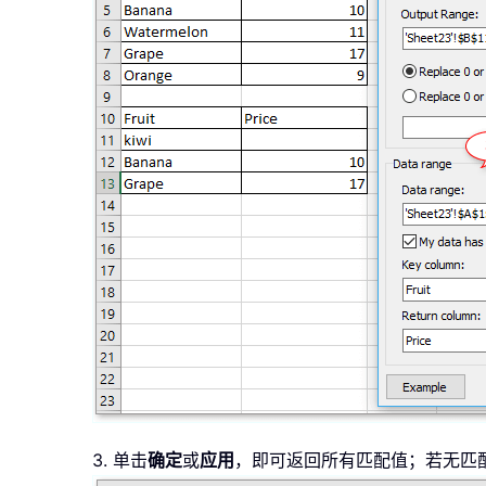
3. 单击
确定
或
应用
，即可返回所有匹配值；若无匹