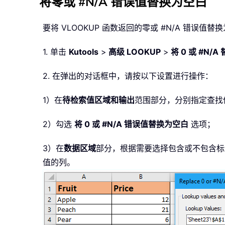
将零或 #N/A 错误值替换为空白
要将 VLOOKUP 函数返回的零或 #N/A 错误
1. 单击
Kutools
>
高级 LOOKUP
>
将 0 或 #N/
2. 在弹出的对话框中，请按以下设置进行操作：
1）在
待检索值区域和
输出
范围部分，分别指定查找
2）勾选
将 0 或 #N/A 错误值替换为空白
选项；
3）在
数据区域
部分，根据需要选择包含或不包含标
值的列。