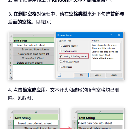
2. 单击以使用该工具
Kutools
>
文本
>
删除空格
）。
3. 在
删除空格
对话框中，请在
空格类型
来源下勾选
首部与
后面的空格
。见截图：
4. 点击
确定
或
应用
。文本开头和结尾的所有空格均已删
除。见截图：