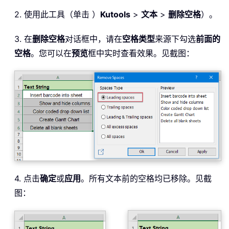
2. 使用此工具（单击 ）
Kutools
>
文本
>
删除空格
）。
3. 在
删除空格
对话框中，请在
空格类型
来源下勾选
前面的
空格
。您可以在
预览
框中实时查看效果。见截图：
4. 点击
确定
或
应用
。所有文本前的空格均已移除。见截
图：