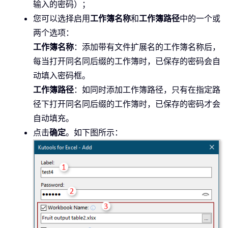
输入的密码）；
您可以选择启用
工作簿名称
和
工作簿路径
中的一个或
两个选项：
工作簿名称
：添加带有文件扩展名的工作簿名称后，
每当打开同名同后缀的工作簿时，已保存的密码会自
动填入密码框。
工作簿路径
：如同时添加工作簿路径，只有在指定路
径下打开同名同后缀的工作簿时，已保存的密码才会
自动填充。
点击
确定
。如下图所示：