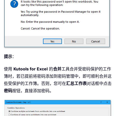
提示
：
使用
Kutools for Excel
的
合并
工具合并受密码保护的工作
簿时，若已提前将密码添加到密码管理中，即可顺利合并这
些受保护的工作簿。否则，您可在
汇总工作表
对话框中点击
密码
按钮，直接添加密码。