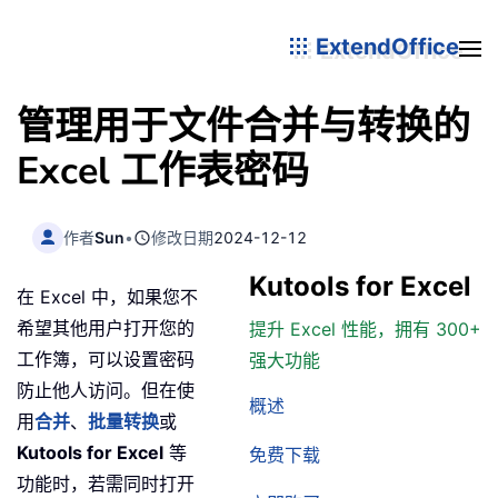
ExtendOffice
管理用于文件合并与转换的
Excel 工作表密码
作者
Sun
•
修改日期
2024-12-12
Kutools for Excel
在 Excel 中，如果您不
希望其他用户打开您的
提升 Excel 性能，拥有 300+
工作簿，可以设置密码
强大功能
防止他人访问。但在使
概述
用
合并
、
批量转换
或
Kutools for Excel
等
免费下载
功能时，若需同时打开