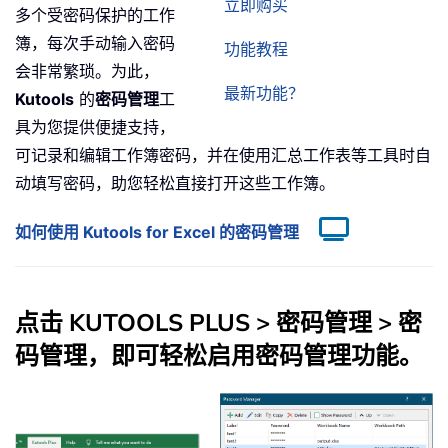
立即购买
多个受密码保护的工作
簿，每次手动输入密码
功能教程
会非常繁琐。为此，
最新功能？
Kutools
的
密码管理
工
具为您提供便捷支持，
可记录和编辑工作簿密码，并在使用汇总工作表等工具时自
动填写密码，助您轻松直接打开这些工作簿。
如何使用 Kutools for Excel 的密码管理
点击 KUTOOLS PLUS > 密码管理 > 密
码管理，即可轻松启用密码管理功能。