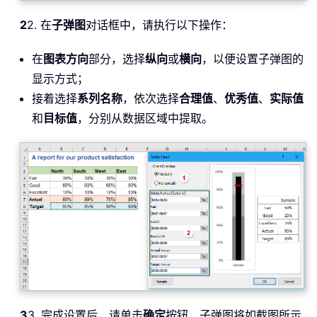
2
2. 在
子弹图
对话框中，请执行以下操作：
在
图表方向
部分，选择
纵向
或
横向
，以便设置子弹图的
显示方式；
接着选择
系列名称
，依次选择
合理值
、
优秀值
、
实际值
和
目标值
，分别从数据区域中提取。
3
3. 完成设置后，请单击
确定
按钮，子弹图将如截图所示