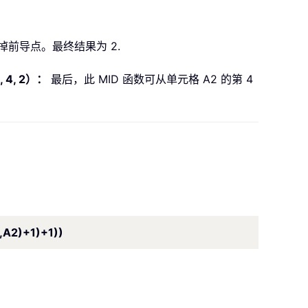
前导点。最终结果为 2.
 4, 2）：
最后，此 MID 函数可从单元格 A2 的第 4
",A2)+1)+1))