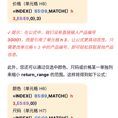
价格（单元格 H8）
=INDEX(）
B5:D9
,MATCH(）
h
3
,
E5:E9
,0),3)
√ 提示：在公式中，我们没有直接输入产品编号
30001
，而是引用了单元格
h 3
，让公式更具动态性。只
需更改单元格 h 3 中的产品编号，即可轻松获取其他产品
信息。
此外，您还可以通过仅选中颜色、尺码或价格某一单独列
来缩小
return_range
的范围。这样将得到如下公式：
颜色（单元格 H6）
=INDEX(）
B5:B9
,MATCH(）
h
3
,
E5:E9
,0))
尺码（单元格 H7）
=INDEX(）
C5:C9
,MATCH(）
h