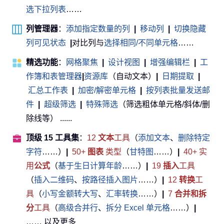
选下拉列表
……
列管理器
：
添加指定数量的列
|
移动列
|
切换隐藏
列可见状态
|
对比列与
选择相同/不同单元格
……
精选功能
：
网格聚焦
|
设计视图
|
增强编辑栏
|
工
作簿和表管理器
|
资源库
（自动文本）
|
日期提取
|
汇总工作表
|
加密/解密单元格
|
按列表批量发送邮
件
|
超级筛选
|
特殊筛选
（筛选粗体单元格/斜体/删
除线等） ......
顶级 15 工具集
：
12
文本
工具
（
添加文本
、
删除特定
字符
……）
|
50+
图表
类型
（
甘特图
……）
|
40+ 实
用
公式
（
基于生日计算年龄
……）
|
19
插入
工具
（
插入二维码
、
按路径插入图片
……）
|
12
转换
工
具
（
小写金额转大写
、
汇率转换
……）
|
7
合并和拆
分
工具
（
高级合并行
、
拆分 Excel 单元格
……）
|
…… 以及更多