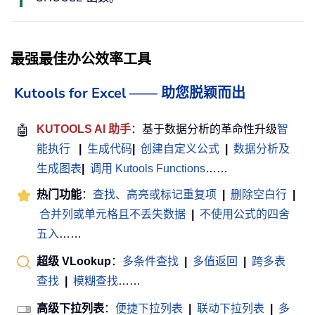
最强最佳办公效率工具
Kutools for Excel —— 助您脱颖而出
🤖
KUTOOLS AI 助手
：基于数据分析的革命性升级
智
能执行
|
生成代码
|
创建自定义公式
|
数据分析及
生成图表
|
调用 Kutools Functions
……
热门功能
：
查找、高亮或标记重复项
|
删除空白行
|
合并列或单元格且不丢失数据
|
不使用公式的四舍
五入
……
超级 VLookup
：
多条件查找
|
多值返回
|
跨多表
查找
|
模糊查找
……
高级下拉列表
：
便捷下拉列表
|
联动下拉列表
|
多