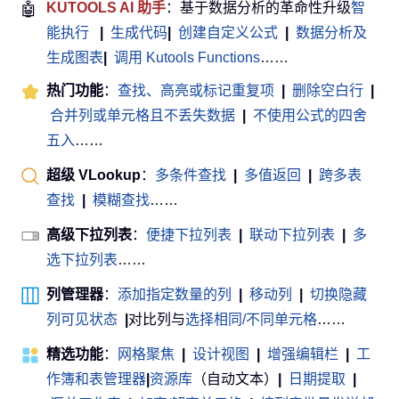
🤖
KUTOOLS AI 助手
：基于数据分析的革命性升级
智
能执行
|
生成代码
|
创建自定义公式
|
数据分析及
生成图表
|
调用 Kutools Functions
……
热门功能
：
查找、高亮或标记重复项
|
删除空白行
|
合并列或单元格且不丢失数据
|
不使用公式的四舍
五入
……
超级 VLookup
：
多条件查找
|
多值返回
|
跨多表
查找
|
模糊查找
……
高级下拉列表
：
便捷下拉列表
|
联动下拉列表
|
多
选下拉列表
……
列管理器
：
添加指定数量的列
|
移动列
|
切换隐藏
列可见状态
|
对比列与
选择相同/不同单元格
……
精选功能
：
网格聚焦
|
设计视图
|
增强编辑栏
|
工
作簿和表管理器
|
资源库
（自动文本）
|
日期提取
|