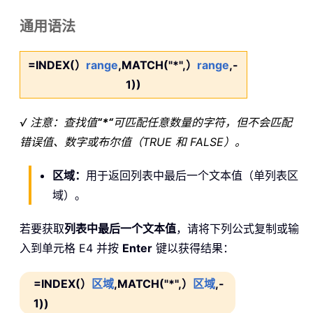
通用语法
=INDEX(）
range
,MATCH("*",）
range
,-
1))
√ 注意：查找值
“*“
可匹配任意数量的字符，但不会匹配
错误值、数字或布尔值（TRUE 和 FALSE）。
区域：
用于返回列表中最后一个文本值（单列表区
域）。
若要获取
列表中最后一个文本值
，请将下列公式复制或输
入到单元格 E4 并按
Enter
键以获得结果：
=INDEX(）
区域
,MATCH("*",）
区域
,-
1))