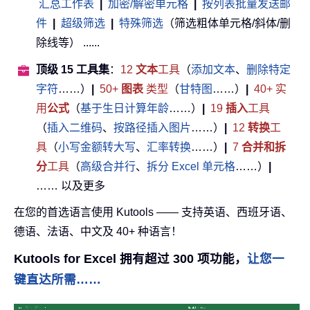
汇总工作表
|
加密/解密单元格
|
按列表批量发送邮
件
|
超级筛选
|
特殊筛选
（筛选粗体单元格/斜体/删
除线等） ......
顶级 15 工具集
：
12
文本
工具
（
添加文本
、
删除特定
字符
……）
|
50+
图表
类型
（
甘特图
……）
|
40+ 实
用
公式
（
基于生日计算年龄
……）
|
19
插入
工具
（
插入二维码
、
按路径插入图片
……）
|
12
转换
工
具
（
小写金额转大写
、
汇率转换
……）
|
7
合并和拆
分
工具
（
高级合并行
、
拆分 Excel 单元格
……）
|
…… 以及更多
在您的首选语言使用 Kutools —— 支持英语、西班牙语、
德语、法语、中文及 40+ 种语言！
Kutools for Excel 拥有超过 300 项功能，
让您一
键直达所需……