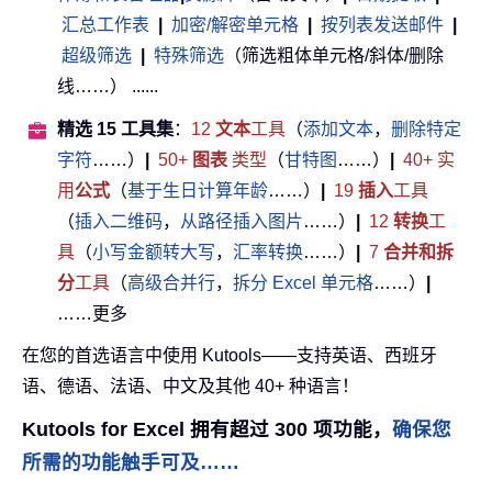
汇总工作表
|
加密/解密单元格
|
按列表发送邮件
|
超级筛选
|
特殊筛选
（筛选粗体单元格/斜体/删除
线……） ......
精选 15 工具集
：
12
文本
工具
（
添加文本
，
删除特定
字符
……）
|
50+
图表
类型
（
甘特图
……）
|
40+ 实
用
公式
（
基于生日计算年龄
……）
|
19
插入
工具
（
插入二维码
，
从路径插入图片
……）
|
12
转换
工
具
（
小写金额转大写
，
汇率转换
……）
|
7
合并和拆
分
工具
（
高级合并行
，
拆分 Excel 单元格
……）
|
……更多
在您的首选语言中使用 Kutools——支持英语、西班牙
语、德语、法语、中文及其他 40+ 种语言！
Kutools for Excel 拥有超过 300 项功能，
确保您
所需的功能触手可及……