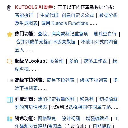
🤖
KUTOOLS AI 助手
：基于以下内容革新数据分析：
智能执行
|
生成代码
|
创建自定义公式
|
数据分析
及生成图表
|
调用 Kutools Functions
……
热门功能
：
查找、高亮或标记重复项
|
删除空白行
|
合并列或单元格而不丢失数据
|
不使用公式的四舍
五入
……
超级 VLookup
：
多条件
|
多值
|
跨多工作表
|
模
糊查找
……
高级下拉列表
：
简易下拉列表
|
级联下拉列表
|
多
选下拉列表
……
列管理器
：
添加指定数量的列
|
移动列
|
切换隐藏
列的可见性状态
|
比较列以
选择相同/不同单元格
……
特色功能
：
网格聚焦
|
设计视图
|
增强编辑栏
|
工
作簿和表管理器
|
资源库
（自动文本）
|
日期提取
|