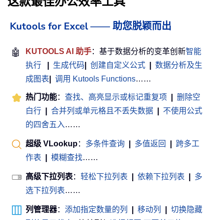
这款最佳办公效率工具
Kutools for Excel —— 助您脱颖而出
🤖
KUTOOLS AI 助手
：基于数据分析的变革创新
智能
执行
|
生成代码
|
创建自定义公式
|
数据分析及生
成图表
|
调用 Kutools Functions
……
热门功能
：
查找、高亮显示或标记重复项
|
删除空
白行
|
合并列或单元格且不丢失数据
|
不使用公式
的四舍五入
……
超级 VLookup
：
多条件查询
|
多值返回
|
跨多工
作表
|
模糊查找
……
高级下拉列表
：
轻松下拉列表
|
依赖下拉列表
|
多
选下拉列表
……
列管理器
：
添加指定数量的列
|
移动列
|
切换隐藏