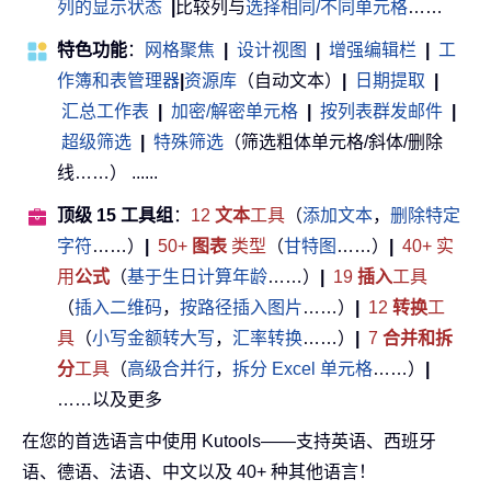
列的显示状态
|
比较列与
选择相同/不同单元格
……
特色功能
：
网格聚焦
|
设计视图
|
增强编辑栏
|
工
作簿和表管理器
|
资源库
（自动文本）
|
日期提取
|
汇总工作表
|
加密/解密单元格
|
按列表群发邮件
|
超级筛选
|
特殊筛选
（筛选粗体单元格/斜体/删除
线……） ......
顶级 15 工具组
：
12
文本
工具
（
添加文本
，
删除特定
字符
……）
|
50+
图表
类型
（
甘特图
……）
|
40+ 实
用
公式
（
基于生日计算年龄
……）
|
19
插入
工具
（
插入二维码
，
按路径插入图片
……）
|
12
转换
工
具
（
小写金额转大写
，
汇率转换
……）
|
7
合并和拆
分
工具
（
高级合并行
，
拆分 Excel 单元格
……）
|
……以及更多
在您的首选语言中使用 Kutools——支持英语、西班牙
语、德语、法语、中文以及 40+ 种其他语言！