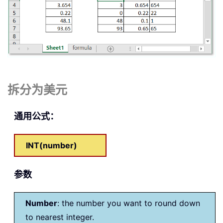
拆分为美元
通用公式：
INT(number)
参数
Number
: the number you want to round down
to nearest integer.