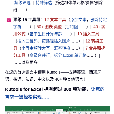
超级筛选
|
特殊筛选
（筛选粗体单元格/斜体/删除
线……） ......
顶级 15 工具组
：
12
文本
工具
（
添加文本
，
删除特定
字符
……）
|
50+
图表
类型
（
甘特图
……）
|
40+ 实
用
公式
（
基于生日计算年龄
……）
|
19
插入
工具
（
插入二维码
，
按路径插入图片
……）
|
12
转换
工
具
（
小写金额转大写
，
汇率转换
……）
|
7
合并和拆
分
工具
（
高级合并行
，
拆分 Excel 单元格
……）
|
……以及更多
在您的首选语言中使用 Kutools——支持英语、西班牙
语、德语、法语、中文以及 40+ 种其他语言！
Kutools for Excel 拥有超过 300 项功能，
让您的
需求一键轻松实现……