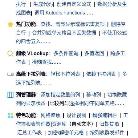
执行
|
生成代码
|
创建自定义公式
|
数据分析及生
成图表
|
调用 Kutools Functions
……
热门功能
：
查找、高亮显示或标记重复项
|
删除空
白行
|
合并列或单元格且不丢失数据
|
不使用公式
的四舍五入
……
超级 VLookup
：
多条件查询
|
多值返回
|
跨多工
作表
|
模糊查找
……
高级下拉列表
：
轻松下拉列表
|
依赖下拉列表
|
多
选下拉列表
……
列管理器
：
添加指定数量的列
|
移动列
|
切换隐藏
列的显示状态
|
比较列与
选择相同/不同单元格
……
特色功能
：
网格聚焦
|
设计视图
|
增强编辑栏
|
工
作簿和表管理器
|
资源库
（自动文本）
|
日期提取
|
汇总工作表
|
加密/解密单元格
|
按列表群发邮件
|