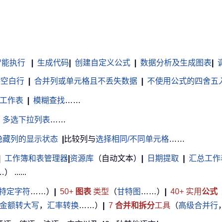
智能执行
|
生成代码
|
创建自定义公式
|
数据分析及生成图表
|
调
除空白行
|
合并列或单元格且不丢失数据
|
不使用公式的四舍五
工作表
|
模糊查找
……
多选下拉列表
……
隐藏列的显示状态
|
比较列与
选择相同/不同单元格
……
|
工作簿和表管理器
|
资源库
（自动文本）
|
日期提取
|
汇总工作
.....
特定字符
……）
|
50+
图表
类型
（
甘特图
……）
|
40+ 实用
公式
金额转大写
，
汇率转换
……）
|
7
合并和拆分
工具
（
高级合并行