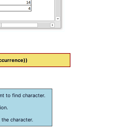
ccurrence))
nt to find character.
ion.
 the character.