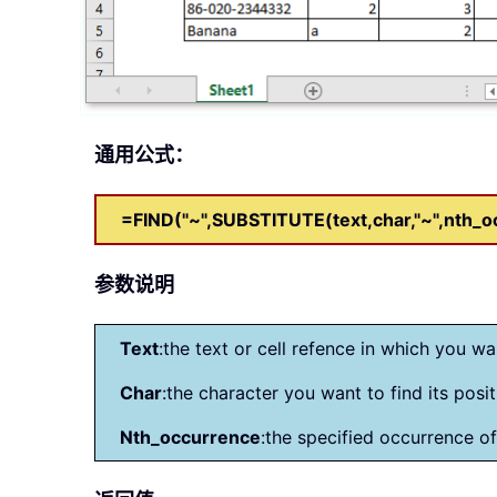
通用公式：
=FIND("~",SUBSTITUTE(text,char,"~",nth_o
参数说明
Text
:the text or cell refence in which you wa
Char
:the character you want to find its posit
Nth_occurrence
:the specified occurrence of