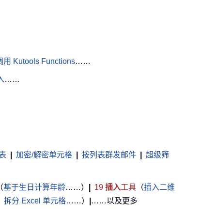
用 Kutools Functions
……
入
……
表
|
加密/解密单元格
|
按列表群发邮件
|
超级筛
（
基于生日计算年龄
……）
|
19
插入
工具
（
插入二维
，
拆分 Excel 单元格
……）
|
……以及更多