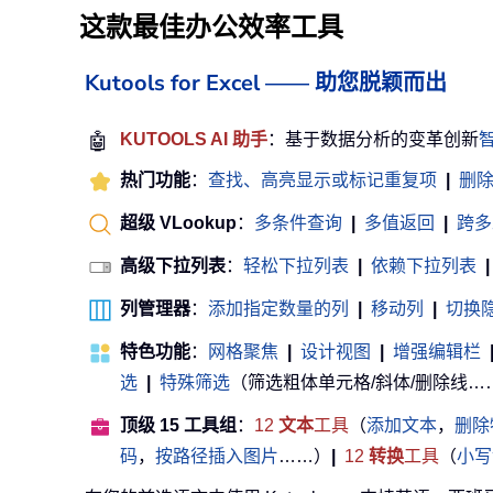
这款最佳办公效率工具
Kutools for Excel —— 助您脱颖而出
🤖
KUTOOLS AI 助手
：基于数据分析的变革创新
热门功能
：
查找、高亮显示或标记重复项
|
删
超级 VLookup
：
多条件查询
|
多值返回
|
跨多
高级下拉列表
：
轻松下拉列表
|
依赖下拉列表
|
列管理器
：
添加指定数量的列
|
移动列
|
切换
特色功能
：
网格聚焦
|
设计视图
|
增强编辑栏
选
|
特殊筛选
（筛选粗体单元格/斜体/删除线……） .
顶级 15 工具组
：
12
文本
工具
（
添加文本
，
删除
码
，
按路径插入图片
……）
|
12
转换
工具
（
小写