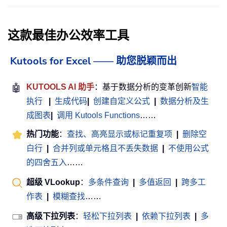
这款最佳办公效率工具
Kutools for Excel —— 助您脱颖而出
🤖
KUTOOLS AI 助手
：基于数据分析的变革创新
智能
执行
|
生成代码
|
创建自定义公式
|
数据分析及生
成图表
|
调用 Kutools Functions
……
热门功能
：
查找、高亮显示或标记重复项
|
删除空
白行
|
合并列或单元格且不丢失数据
|
不使用公式
的四舍五入
……
超级 VLookup
：
多条件查询
|
多值返回
|
跨多工
作表
|
模糊查找
……
高级下拉列表
：
轻松下拉列表
|
依赖下拉列表
|
多