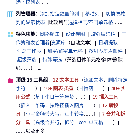
选下拉列表
……
列管理器
：
添加指定数量的列
|
移动列
|
切换隐藏
列的显示状态
|
比较列与
选择相同/不同单元格
……
特色功能
：
网格聚焦
|
设计视图
|
增强编辑栏
|
工
作簿和表管理器
|
资源库
（自动文本）
|
日期提取
|
汇总工作表
|
加密/解密单元格
|
按列表群发邮件
|
超级筛选
|
特殊筛选
（筛选粗体单元格/斜体/删除
线……） ......
顶级 15 工具组
：
12
文本
工具
（
添加文本
，
删除特定
字符
……）
|
50+
图表
类型
（
甘特图
……）
|
40+ 实
用
公式
（
基于生日计算年龄
……）
|
19
插入
工具
（
插入二维码
，
按路径插入图片
……）
|
12
转换
工
具
（
小写金额转大写
，
汇率转换
……）
|
7
合并和拆
分
工具
（
高级合并行
，
拆分 Excel 单元格
……）
|
……以及更多