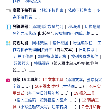
作表
|
模糊查找
……
高级下拉列表
：
轻松下拉列表
|
依赖下拉列表
|
多
选下拉列表
……
列管理器
：
添加指定数量的列
|
移动列
|
切换隐藏
列的显示状态
|
比较列与
选择相同/不同单元格
……
特色功能
：
网格聚焦
|
设计视图
|
增强编辑栏
|
工
作簿和表管理器
|
资源库
（自动文本）
|
日期提取
|
汇总工作表
|
加密/解密单元格
|
按列表群发邮件
|
超级筛选
|
特殊筛选
（筛选粗体单元格/斜体/删除
线……） ......
顶级 15 工具组
：
12
文本
工具
（
添加文本
，
删除特定
字符
……）
|
50+
图表
类型
（
甘特图
……）
|
40+ 实
用
公式
（
基于生日计算年龄
……）
|
19
插入
工具
（
插入二维码
，
按路径插入图片
……）
|
12
转换
工
具
（
小写金额转大写
，
汇率转换
……）
|
7
合并和拆