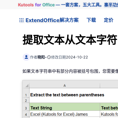
Kutools
for
Office
— 一套方案，五大工具。
事半功
ExtendOffice
解决方案
下载
定价
提取文本从文本字符
作者
晓阳
•
修改日期
2024-10-22
如果文本字符串中有部分内容被括号包围，您需要像截