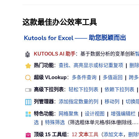
这款最佳办公效率工具
Kutools for Excel —— 助您脱颖而出
🤖
KUTOOLS AI 助手
：基于数据分析的变革创新
热门功能
：
查找、高亮显示或标记重复项
|
删
超级 VLookup
：
多条件查询
|
多值返回
|
跨多
高级下拉列表
：
轻松下拉列表
|
依赖下拉列表
|
列管理器
：
添加指定数量的列
|
移动列
|
切换
特色功能
：
网格聚焦
|
设计视图
|
增强编辑栏
选
|
特殊筛选
（筛选粗体单元格/斜体/删除线……） .
顶级 15 工具组
：
12
文本
工具
（
添加文本
，
删除