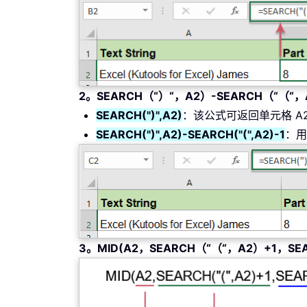
2。SEARCH（“）“，A2）-SEARCH（“（“，
SEARCH(")",A2)
：该公式可返回单元格 A
SEARCH(")",A2)-SEARCH("(",A2)-1
：用
3。MID(A2，SEARCH（“（“，A2）+1，SE