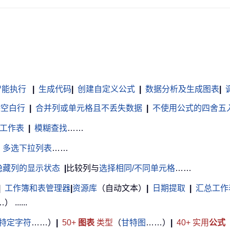
智能执行
|
生成代码
|
创建自定义公式
|
数据分析及生成图表
|
调
除空白行
|
合并列或单元格且不丢失数据
|
不使用公式的四舍五
工作表
|
模糊查找
……
多选下拉列表
……
隐藏列的显示状态
|
比较列与
选择相同/不同单元格
……
|
工作簿和表管理器
|
资源库
（自动文本）
|
日期提取
|
汇总工作
.....
特定字符
……）
|
50+
图表
类型
（
甘特图
……）
|
40+ 实用
公式