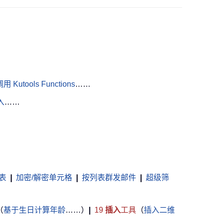
用 Kutools Functions
……
入
……
表
|
加密/解密单元格
|
按列表群发邮件
|
超级筛
（
基于生日计算年龄
……）
|
19
插入
工具
（
插入二维