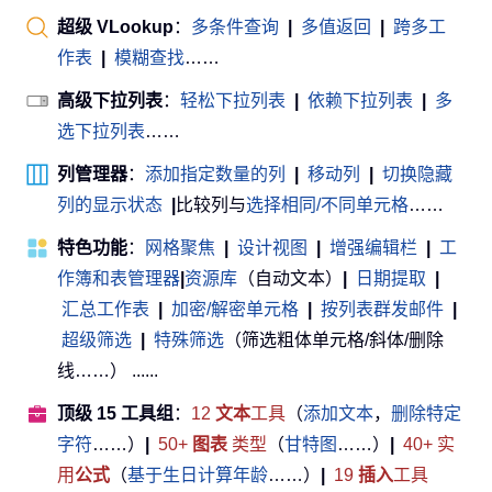
超级 VLookup
：
多条件查询
|
多值返回
|
跨多工
作表
|
模糊查找
……
高级下拉列表
：
轻松下拉列表
|
依赖下拉列表
|
多
选下拉列表
……
列管理器
：
添加指定数量的列
|
移动列
|
切换隐藏
列的显示状态
|
比较列与
选择相同/不同单元格
……
特色功能
：
网格聚焦
|
设计视图
|
增强编辑栏
|
工
作簿和表管理器
|
资源库
（自动文本）
|
日期提取
|
汇总工作表
|
加密/解密单元格
|
按列表群发邮件
|
超级筛选
|
特殊筛选
（筛选粗体单元格/斜体/删除
线……） ......
顶级 15 工具组
：
12
文本
工具
（
添加文本
，
删除特定
字符
……）
|
50+
图表
类型
（
甘特图
……）
|
40+ 实
用
公式
（
基于生日计算年龄
……）
|
19
插入
工具