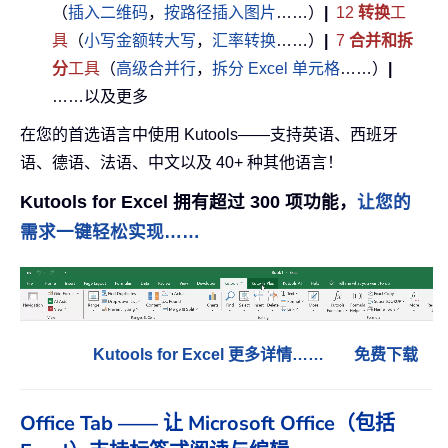
（
插入二维码
，
按路径插入图片
……）
|
12
转换
工
具
（
小写金额转大写
，
汇率转换
……）
|
7
合并和拆
分
工具
（
高级合并行
，
拆分 Excel 单元格
……）
|
……以及更多
在您的首选语言中使用 Kutools——支持英语、西班牙
语、德语、法语、中文以及 40+ 种其他语言！
Kutools for Excel 拥有超过 300 项功能，
让您的
需求一键轻松实现……
Kutools for Excel 更多详情……
免费下载
Office Tab —— 让 Microsoft Office（包括