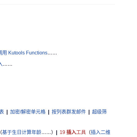
用 Kutools Functions
……
入
……
表
|
加密/解密单元格
|
按列表群发邮件
|
超级筛
（
基于生日计算年龄
……）
|
19
插入
工具
（
插入二维