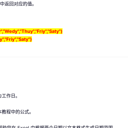
中返回对应的值。
edy","Thuy","Friy","Saty")
"Friy","Saty")
为工作日。
本教程中的公式。
帮助您在 Excel 中根据两个日期以文本格式生成日期范围。