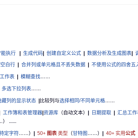
智能执行
|
生成代码
|
创建自定义公式
|
数据分析及生成图表
|
调
除空白行
|
合并列或单元格且不丢失数据
|
不使用公式的四舍五
工作表
|
模糊查找
……
多选下拉列表
……
隐藏列的显示状态
|
比较列与
选择相同/不同单元格
……
|
工作簿和表管理器
|
资源库
（自动文本）
|
日期提取
|
汇总工作
.....
特定字符
……）
|
50+
图表
类型
（
甘特图
……）
|
40+ 实用
公式