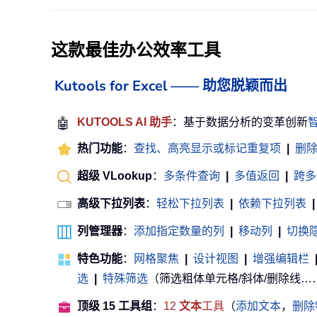
这款最佳办公效率工具
Kutools for Excel —— 助您脱颖而出
🤖
KUTOOLS AI 助手
：基于数据分析的变革创新
热门功能
：
查找、高亮显示或标记重复项
|
删
超级 VLookup
：
多条件查询
|
多值返回
|
跨多
高级下拉列表
：
轻松下拉列表
|
依赖下拉列表
|
列管理器
：
添加指定数量的列
|
移动列
|
切换
特色功能
：
网格聚焦
|
设计视图
|
增强编辑栏
选
|
特殊筛选
（筛选粗体单元格/斜体/删除线……） .
顶级 15 工具组
：
12
文本
工具
（
添加文本
，
删除