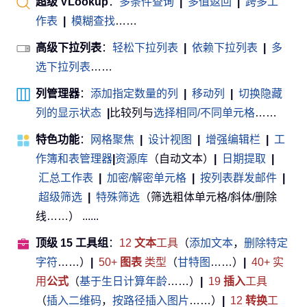
超级 VLookup
：
多条件查询
|
多值返回
|
跨多工
作表
|
模糊查找
……
高级下拉列表
：
轻松下拉列表
|
依赖下拉列表
|
多
选下拉列表
……
列管理器
：
添加指定数量的列
|
移动列
|
切换隐藏
列的显示状态
|
比较列与
选择相同/不同单元格
……
特色功能
：
网格聚焦
|
设计视图
|
增强编辑栏
|
工
作簿和表管理器
|
资源库
（自动文本）
|
日期提取
|
汇总工作表
|
加密/解密单元格
|
按列表群发邮件
|
超级筛选
|
特殊筛选
（筛选粗体单元格/斜体/删除
线……） ......
顶级 15 工具组
：
12
文本
工具
（
添加文本
，
删除特定
字符
……）
|
50+
图表
类型
（
甘特图
……）
|
40+ 实
用
公式
（
基于生日计算年龄
……）
|
19
插入
工具
（
插入二维码
，
按路径插入图片
……）
|
12
转换
工