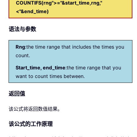
COUNTIFS(rng">="&start_time,rng,"
<"&end_time)
语法与参数
Rng
:the time range that includes the times you
count.
Start_time, end_time
:the time range that you
want to count times between.
返回值
该公式将返回数值结果。
该公式的工作原理