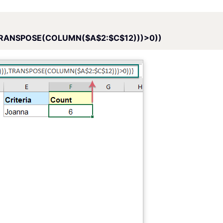
,TRANSPOSE(COLUMN($A$2:$C$12)))>0))