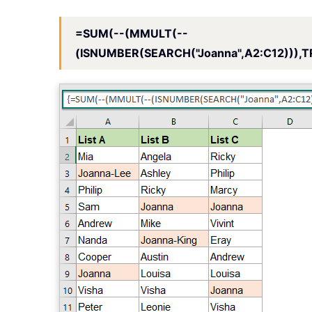
=SUM(--(MMULT(--
(ISNUMBER(SEARCH("Joanna",A2:C12)))