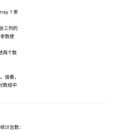
rray 1 参
包含三列的
2 参数使
上述两个数
SE。接着，
函数对数组中
统计总数：