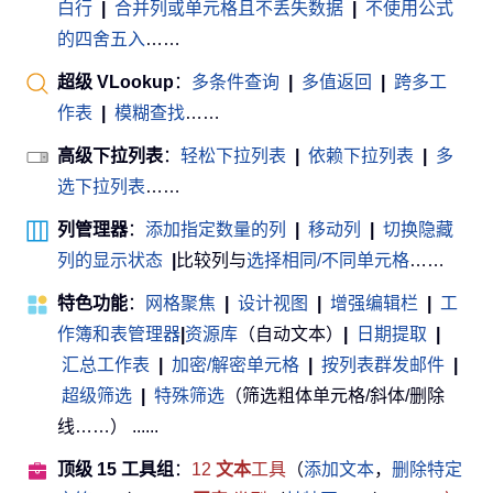
白行
|
合并列或单元格且不丢失数据
|
不使用公式
的四舍五入
……
超级 VLookup
：
多条件查询
|
多值返回
|
跨多工
作表
|
模糊查找
……
高级下拉列表
：
轻松下拉列表
|
依赖下拉列表
|
多
选下拉列表
……
列管理器
：
添加指定数量的列
|
移动列
|
切换隐藏
列的显示状态
|
比较列与
选择相同/不同单元格
……
特色功能
：
网格聚焦
|
设计视图
|
增强编辑栏
|
工
作簿和表管理器
|
资源库
（自动文本）
|
日期提取
|
汇总工作表
|
加密/解密单元格
|
按列表群发邮件
|
超级筛选
|
特殊筛选
（筛选粗体单元格/斜体/删除
线……） ......
顶级 15 工具组
：
12
文本
工具
（
添加文本
，
删除特定