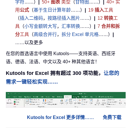
字符
……）
|
50+
图表
类型
（
甘特图
……）
|
40+ 实
用
公式
（
基于生日计算年龄
……）
|
19
插入
工具
（
插入二维码
，
按路径插入图片
……）
|
12
转换
工
具
（
小写金额转大写
，
汇率转换
……）
|
7
合并和拆
分
工具
（
高级合并行
，
拆分 Excel 单元格
……）
|
……以及更多
在您的首选语言中使用 Kutools——支持英语、西班牙
语、德语、法语、中文以及 40+ 种其他语言！
Kutools for Excel 拥有超过 300 项功能，
让您的
需求一键轻松实现……
Kutools for Excel 更多详情……
免费下载