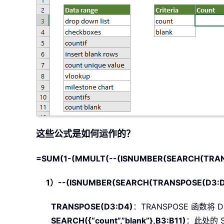
这些公式是如何运作的？
=SUM(1-(MMULT(--(ISNUMBER(SEARCH(TRANS
1）
--(ISNUMBER(SEARCH(TRANSPOSE(D3:D4
TRANSPOSE(D3:D4)
：TRANSPOSE 函数将
SEARCH({“count”,”blank”},B3:B11)
：此处的 S