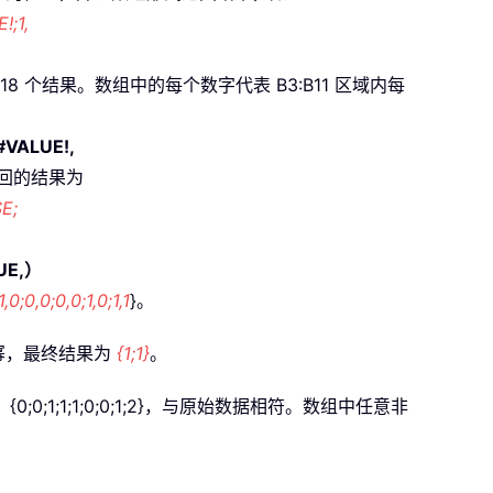
!;1,
 个结果。数组中的每个数字代表 B3:B11 区域内每
#VALUE!,
返回的结果为
E;
RUE,）
1,0;0,0;0,0;1,0;1,1
}。
次幂，最终结果为
{1;1}
。
;1;1;1;0;0;1;2}，与原始数据相符。数组中任意非