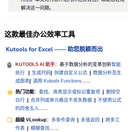
解决这一问题。
这款最佳办公效率工具
Kutools for Excel —— 助您脱颖而出
🤖
KUTOOLS AI 助手
：基于数据分析的变革创新
智能
执行
|
生成代码
|
创建自定义公式
|
数据分析及生
成图表
|
调用 Kutools Functions
……
热门功能
：
查找、高亮显示或标记重复项
|
删除空
白行
|
合并列或单元格且不丢失数据
|
不使用公式
的四舍五入
……
超级 VLookup
：
多条件查询
|
多值返回
|
跨多工
作表
|
模糊查找
……