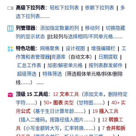
高级下拉列表
：
轻松下拉列表
|
依赖下拉列表
|
多
选下拉列表
……
列管理器
：
添加指定数量的列
|
移动列
|
切换隐藏
列的显示状态
|
比较列与
选择相同/不同单元格
……
特色功能
：
网格聚焦
|
设计视图
|
增强编辑栏
|
工
作簿和表管理器
|
资源库
（自动文本）
|
日期提取
|
汇总工作表
|
加密/解密单元格
|
按列表群发邮件
|
超级筛选
|
特殊筛选
（筛选粗体单元格/斜体/删除
线……） ......
顶级 15 工具组
：
12
文本
工具
（
添加文本
，
删除特定
字符
……）
|
50+
图表
类型
（
甘特图
……）
|
40+ 实
用
公式
（
基于生日计算年龄
……）
|
19
插入
工具
（
插入二维码
，
按路径插入图片
……）
|
12
转换
工
具
（
小写金额转大写
，
汇率转换
……）
|
7
合并和拆