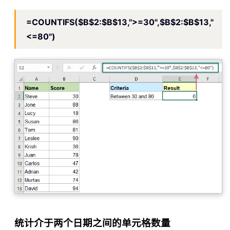
=COUNTIFS($B$2:$B$13,">=30",$B$2:$B$13,"
<=80")
统计介于两个日期之间的单元格数量