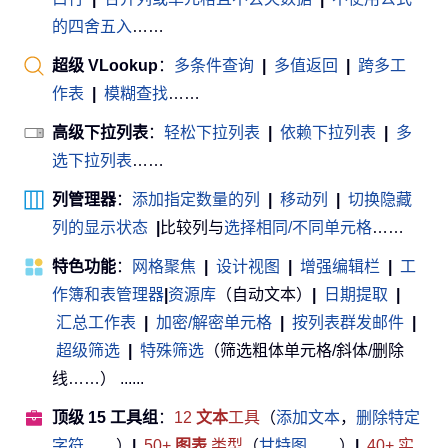
的四舍五入
……
超级 VLookup
：
多条件查询
|
多值返回
|
跨多工
作表
|
模糊查找
……
高级下拉列表
：
轻松下拉列表
|
依赖下拉列表
|
多
选下拉列表
……
列管理器
：
添加指定数量的列
|
移动列
|
切换隐藏
列的显示状态
|
比较列与
选择相同/不同单元格
……
特色功能
：
网格聚焦
|
设计视图
|
增强编辑栏
|
工
作簿和表管理器
|
资源库
（自动文本）
|
日期提取
|
汇总工作表
|
加密/解密单元格
|
按列表群发邮件
|
超级筛选
|
特殊筛选
（筛选粗体单元格/斜体/删除
线……） ......
顶级 15 工具组
：
12
文本
工具
（
添加文本
，
删除特定
字符
……）
|
50+
图表
类型
（
甘特图
……）
|
40+ 实