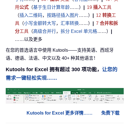
用
公式
（
基于生日计算年龄
……）
|
19
插入
工具
（
插入二维码
，
按路径插入图片
……）
|
12
转换
工
具
（
小写金额转大写
，
汇率转换
……）
|
7
合并和拆
分
工具
（
高级合并行
，
拆分 Excel 单元格
……）
|
……以及更多
在您的首选语言中使用 Kutools——支持英语、西班牙
语、德语、法语、中文以及 40+ 种其他语言！
Kutools for Excel 拥有超过 300 项功能，
让您的
需求一键轻松实现……
Kutools for Excel 更多详情……
免费下载