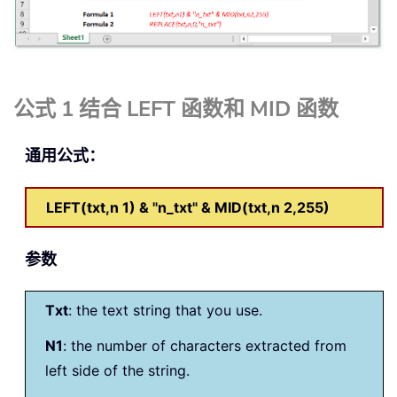
公式 1 结合 LEFT 函数和 MID 函数
通用公式：
LEFT(txt,n 1) & "n_txt" & MID(txt,n 2,255)
参数
Txt
: the text string that you use.
N1
: the number of characters extracted from
left side of the string.