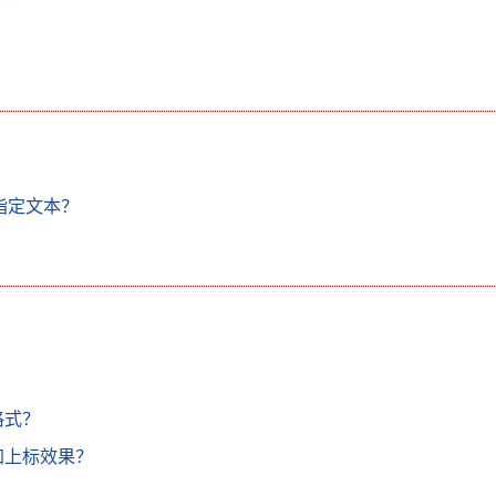
或指定文本？
？
格式？
加上标效果？