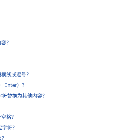
？
？
内容？
？
？
、短横线或逗号？
 Enter）？
数的字符替换为其他内容？
个空格？
指定字符？
d？