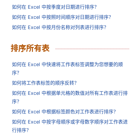
如何在 Excel 中按季度对日期进行排序？
如何在 Excel 中按照时间顺序对日期进行排序？
如何在 Excel 中按月份名称对列表进行排序？
排序所有表
如何在 Excel 中快速将工作表标签调整为您想要的顺
序？
如何将工作表标签的顺序反转？
如何在 Excel 中根据单元格的数值对所有工作表进行排
序？
如何在 Excel 中根据标签颜色对工作表进行排序？
如何在 Excel 中按字母顺序或字母数字顺序对工作表进
行排序？