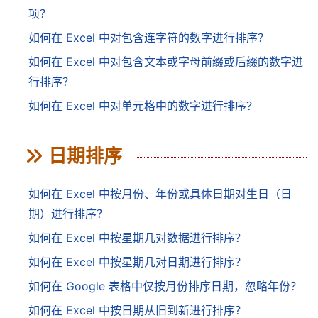
项？
如何在 Excel 中对包含连字符的数字进行排序？
如何在 Excel 中对包含文本或字母前缀或后缀的数字进
行排序？
如何在 Excel 中对单元格中的数字进行排序？
日期排序
如何在 Excel 中按月份、年份或具体日期对生日（日
期）进行排序？
如何在 Excel 中按星期几对数据进行排序？
如何在 Excel 中按星期几对日期进行排序？
如何在 Google 表格中仅按月份排序日期，忽略年份？
如何在 Excel 中按日期从旧到新进行排序？