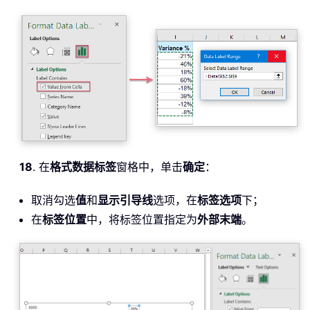
18
. 在
格式数据标签
窗格中，单击
确定
：
取消勾选
值
和
显示引导线
选项，在
标签选项
下；
在
标签位置
中，将标签位置指定为
外部末端
。