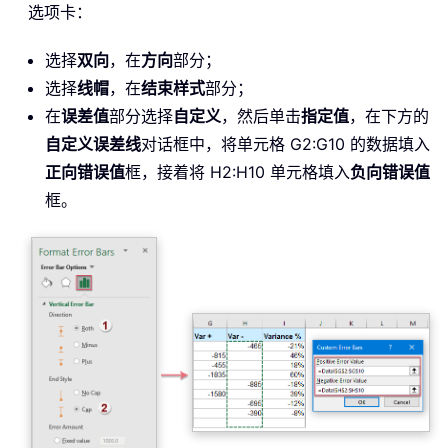
选项卡：
选择
双向
，在
方向
部分；
选择
线帽
，在
结束样式
部分；
在
误差值
部分选择
自定义
，然后单击
指定值
，在下方的
自定义误差线
对话框中，将单元格 G2:G10 的数据填入
正向错误值
框，接着将 H2:H10 单元格填入
负向错误值
框。