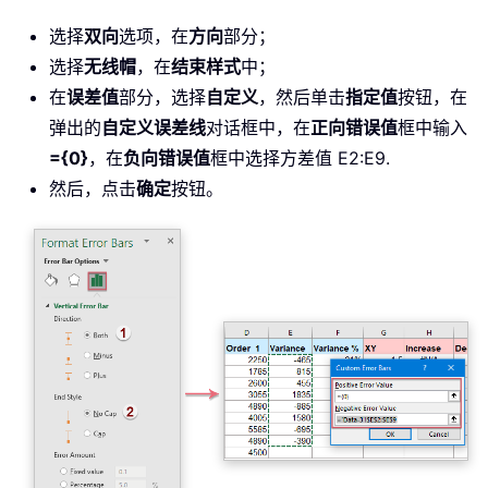
选择
双向
选项，在
方向
部分；
选择
无线帽
，在
结束样式
中；
在
误差值
部分，选择
自定义
，然后单击
指定值
按钮，在
弹出的
自定义误差线
对话框中，在
正向错误值
框中输入
={0}
，在
负向错误值
框中选择方差值 E2:E9.
然后，点击
确定
按钮。