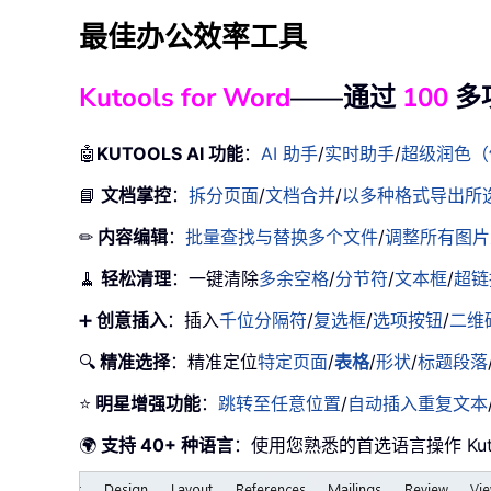
最佳办公效率工具
Kutools for Word
——通过
100
多
🤖
KUTOOLS AI 功能
：
AI 助手
/
实时助手
/
超级润色（
📘
文档掌控
：
拆分页面
/
文档合并
/
以多种格式导出所选内
✏
内容编辑
：
批量查找与替换多个文件
/
调整所有图片
🧹
轻松清理
：一键清除
多余空格
/
分节符
/
文本框
/
超链
➕
创意插入
：插入
千位分隔符
/
复选框
/
选项按钮
/
二维
🔍
精准选择
：精准定位
特定页面
/
表格
/
形状
/
标题段落
⭐
明星增强功能
：
跳转至任意位置
/
自动插入重复文本
🌍
支持 40+ 种语言
：使用您熟悉的首选语言操作 Ku