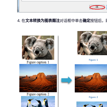
4. 在
文本转换为图表题注
对话框中单击
确定
按钮后，