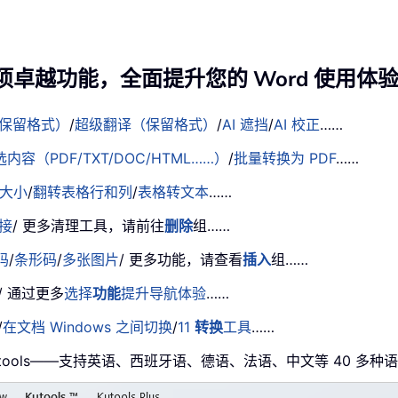
项卓越功能，全面提升您的 Word 使用体
保留格式）
/
超级翻译（保留格式）
/
AI 遮挡
/
AI 校正
……
容（PDF/TXT/DOC/HTML……）
/
批量转换为 PDF
……
大小
/
翻转表格行和列
/
表格转文本
……
接
/ 更多清理工具，请前往
删除
组……
码
/
条形码
/
多张图片
/ 更多功能，请查看
插入
组……
/ 通过更多
选择
功能
提升导航体验
……
/
在文档 Windows 之间切换
/
11
转换
工具
……
tools——支持英语、西班牙语、德语、法语、中文等 40 多种