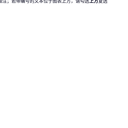
题注；若带编号的文本位于图表上方，请勾选
上方
复选