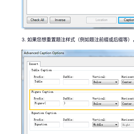
3. 如果您想重置题注样式（例如题注前缀或后缀等）