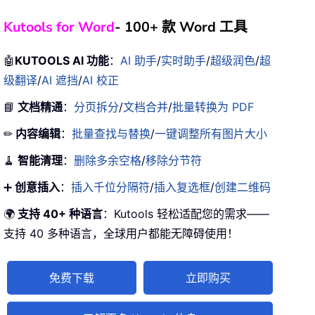
Kutools for Word
- 100+ 款 Word 工具
🤖
KUTOOLS AI 功能
：
AI 助手
/
实时助手
/
超级润色
/
超
级翻译
/
AI 遮挡
/
AI 校正
📘
文档精通
：
分页拆分
/
文档合并
/
批量转换为 PDF
✏
内容编辑
：
批量查找与替换
/
一键调整所有图片大小
🧹
智能清理
：
删除多余空格
/
移除分节符
➕
创意插入
：
插入千位分隔符
/
插入复选框
/
创建二维码
🌍
支持 40+ 种语言
：Kutools 轻松适配您的需求——
支持 40 多种语言，全球用户都能无障碍使用！
免费下载
立即购买