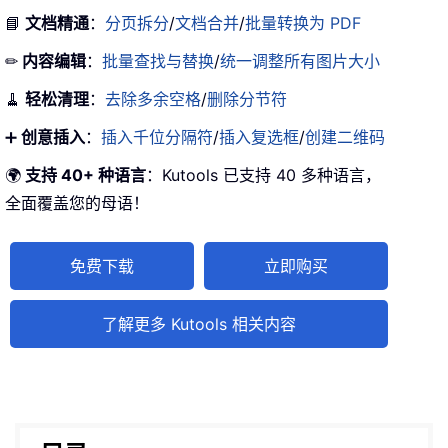
📘
文档精通
：
分页拆分
/
文档合并
/
批量转换为 PDF
✏
内容编辑
：
批量查找与替换
/
统一调整所有图片大小
🧹
轻松清理
：
去除多余空格
/
删除分节符
➕
创意插入
：
插入千位分隔符
/
插入复选框
/
创建二维码
🌍
支持 40+ 种语言
：Kutools 已支持 40 多种语言，
全面覆盖您的母语！
免费下载
立即购买
了解更多 Kutools 相关内容