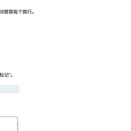
手动替换每个换行。
落标记”。