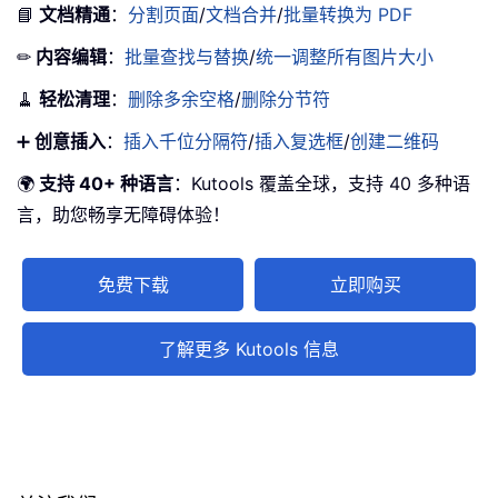
📘
文档精通
：
分割页面
/
文档合并
/
批量转换为 PDF
✏
内容编辑
：
批量查找与替换
/
统一调整所有图片大小
🧹
轻松清理
：
删除多余空格
/
删除分节符
➕
创意插入
：
插入千位分隔符
/
插入复选框
/
创建二维码
🌍
支持 40+ 种语言
：Kutools 覆盖全球，支持 40 多种语
言，助您畅享无障碍体验！
免费下载
立即购买
了解更多 Kutools 信息