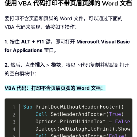
使用 VBA 代码打印不带页眉页脚的 Word 文档
要打印不含页眉和页脚的 Word 文件，可以通过下面的
VBA 代码来实现，请按如下操作：
1
. 按住
ALT + F11
键，即可打开
Microsoft Visual Basic
for Applications
窗口。
2
. 然后，点击
插入
>
模块
，将以下代码复制并粘贴到打开
的空白模块中：
VBA 代码：打印不含页眉页脚的 Word 文档：
Copy
Sub
 PrintDocWithoutHeaderFooter
(
)
Call
 SetHeaderAndFooter
(
True
)
    Options
.
PrintHiddenText 
=
False
    Dialogs
(
wdDialogFilePrint
)
.
Show

Call
 SetHeaderAndFooter
(
False
)