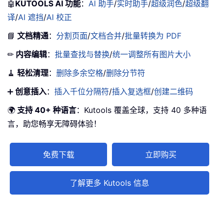
🤖
KUTOOLS AI 功能
：
AI 助手
/
实时助手
/
超级润色
/
超级翻
译
/
AI 遮挡
/
AI 校正
📘
文档精通
：
分割页面
/
文档合并
/
批量转换为 PDF
✏
内容编辑
：
批量查找与替换
/
统一调整所有图片大小
🧹
轻松清理
：
删除多余空格
/
删除分节符
➕
创意插入
：
插入千位分隔符
/
插入复选框
/
创建二维码
🌍
支持 40+ 种语言
：Kutools 覆盖全球，支持 40 多种语
言，助您畅享无障碍体验！
免费下载
立即购买
了解更多 Kutools 信息