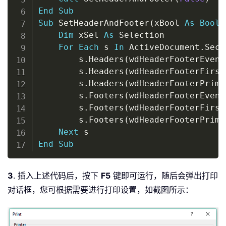
End
Sub
Sub
 SetHeaderAndFooter
(
xBool 
As
Boole
Dim
 xSel 
As
 Selection

For
Each
 s 
In
 ActiveDocument
.
Sect
        s
.
Headers
(
wdHeaderFooterEvenP
        s
.
Headers
(
wdHeaderFooterFirst
        s
.
Headers
(
wdHeaderFooterPrima
        s
.
Footers
(
wdHeaderFooterEvenP
        s
.
Footers
(
wdHeaderFooterFirst
        s
.
Footers
(
wdHeaderFooterPrima
Next
End
Sub
3
. 插入上述代码后，按下
F5
键即可运行，随后会弹出打印
对话框，您可根据需要进行打印设置，如截图所示：