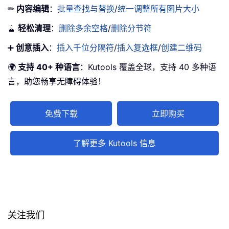
✏
内容编辑
：
批量查找与替换
/
统一调整所有图片大小
🧹
轻松清理
：
删除多余空格
/
删除分节符
➕
创意插入
：
插入千位分隔符
/
插入复选框
/
创建二维码
🌍
支持 40+ 种语言
：Kutools 覆盖全球，支持 40 多种语
言，助您畅享无障碍体验！
免费下载
立即购买
了解更多 Kutools 信息
关注我们