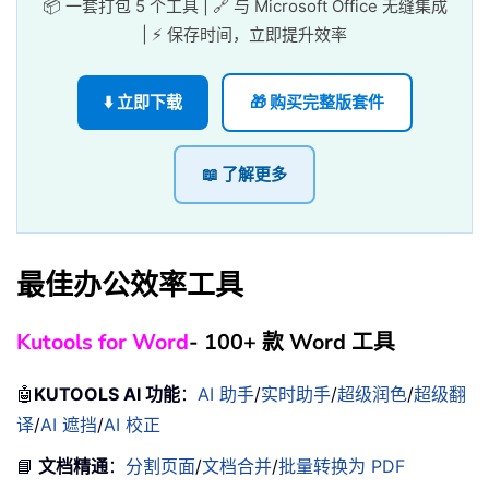
📦 一套打包 5 个工具 | 🔗 与 Microsoft Office 无缝集成
| ⚡ 保存时间，立即提升效率
⬇️ 立即下载
🎁 购买完整版套件
📖 了解更多
最佳办公效率工具
Kutools for Word
- 100+ 款 Word 工具
🤖
KUTOOLS AI 功能
：
AI 助手
/
实时助手
/
超级润色
/
超级翻
译
/
AI 遮挡
/
AI 校正
📘
文档精通
：
分割页面
/
文档合并
/
批量转换为 PDF