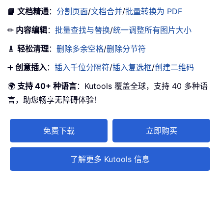
📘
文档精通
：
分割页面
/
文档合并
/
批量转换为 PDF
✏
内容编辑
：
批量查找与替换
/
统一调整所有图片大小
🧹
轻松清理
：
删除多余空格
/
删除分节符
➕
创意插入
：
插入千位分隔符
/
插入复选框
/
创建二维码
🌍
支持 40+ 种语言
：Kutools 覆盖全球，支持 40 多种语
言，助您畅享无障碍体验！
免费下载
立即购买
了解更多 Kutools 信息