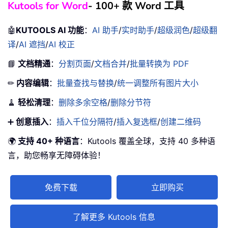
Kutools for Word
- 100+ 款 Word 工具
🤖
KUTOOLS AI 功能
：
AI 助手
/
实时助手
/
超级润色
/
超级翻
译
/
AI 遮挡
/
AI 校正
📘
文档精通
：
分割页面
/
文档合并
/
批量转换为 PDF
✏
内容编辑
：
批量查找与替换
/
统一调整所有图片大小
🧹
轻松清理
：
删除多余空格
/
删除分节符
➕
创意插入
：
插入千位分隔符
/
插入复选框
/
创建二维码
🌍
支持 40+ 种语言
：Kutools 覆盖全球，支持 40 多种语
言，助您畅享无障碍体验！
免费下载
立即购买
了解更多 Kutools 信息