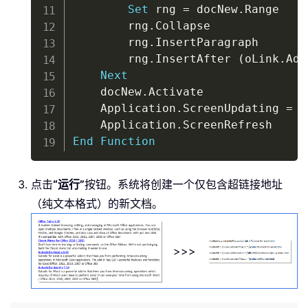
Set
 rng 
=
 docNew
.
Range

        rng
.
Collapse

        rng
.
InsertParagraph

        rng
.
InsertAfter 
(
oLink
.
Add
Next
    docNew
.
Activate

    Application
.
ScreenUpdating 
=
T
    Application
.
End
Function
点击
“运行”
按钮。系统将创建一个仅包含超链接地址
（纯文本格式）的新文档。
>>>