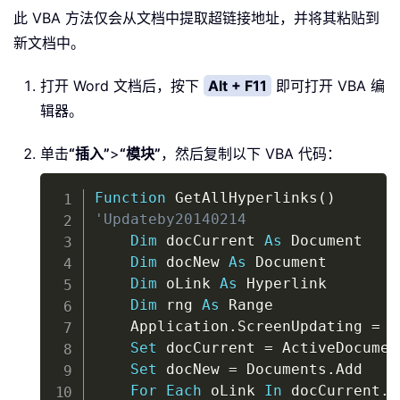
此 VBA 方法仅会从文档中提取超链接地址，并将其粘贴到
新文档中。
打开 Word 文档后，按下
Alt + F11
即可打开 VBA 编
辑器。
单击
“插入”
>
“模块”
，然后复制以下 VBA 代码：
Copy
Function
 GetAllHyperlinks
(
)
'Updateby20140214
Dim
 docCurrent 
As
 Document

Dim
 docNew 
As
 Document

Dim
 oLink 
As
 Hyperlink

Dim
 rng 
As
 Range

    Application
.
ScreenUpdating 
=
F
Set
 docCurrent 
=
 ActiveDocument
Set
 docNew 
=
 Documents
.
Add

For
Each
 oLink 
In
 docCurrent
.
H