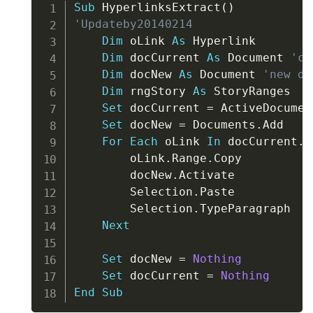
Copy
Sub
 HyperlinksExtract
(
)
'Updateby20140214
Dim
 oLink 
As
 Hyperlink

Dim
 docCurrent 
As
 Document 
'cu
Dim
 docNew 
As
 Document 
'new do
Dim
 rngStory 
As
 StoryRanges

Set
 docCurrent 
=
 ActiveDocument
Set
 docNew 
=
 Documents
.
Add

For
Each
 oLink 
In
 docCurrent
.
H
        oLink
.
Range
.
Copy

        docNew
.
Activate

        Selection
.
Paste

        Selection
.
TypeParagraph

Next
Set
 docNew 
=
Nothing
Set
 docCurrent 
=
Nothing
End
Sub