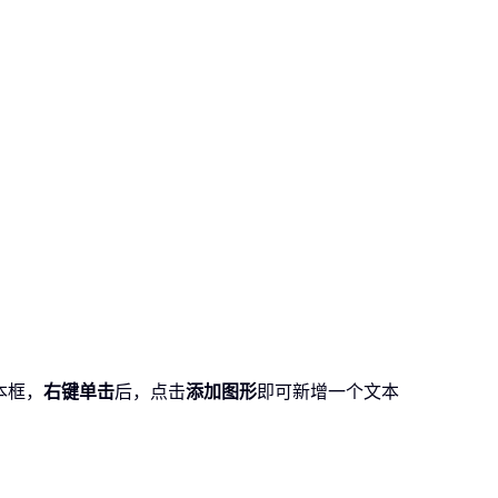
本框，
右键单击
后，点击
添加图形
即可新增一个文本