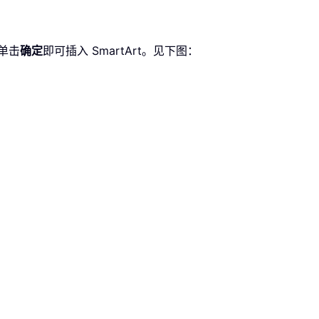
单击
确定
即可插入 SmartArt。见下图：