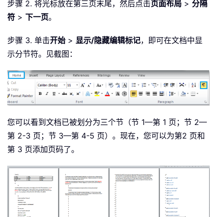
步骤 2. 将光标放在第三页末尾，然后点击
页面布局
>
分隔
符
>
下一页
。
步骤 3. 单击
开始
>
显示/隐藏编辑标记
，即可在文档中显
示分节符。见截图：
您可以看到文档已被划分为三个节（节 1—第 1 页；节 2—
第 2-3 页；节 3—第 4-5 页）。现在，您可以为第2 页和
第 3 页添加页码了。