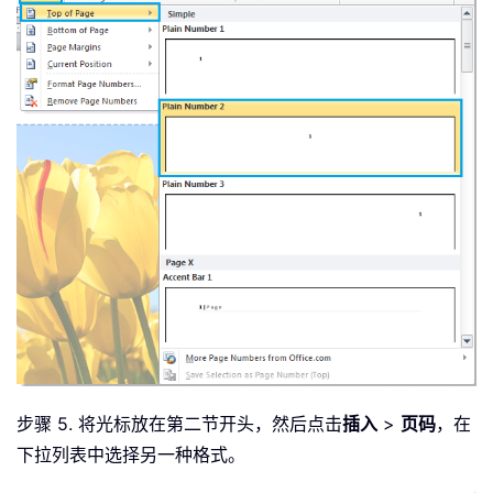
步骤 5. 将光标放在第二节开头，然后点击
插入
>
页码
，在
下拉列表中选择另一种格式。