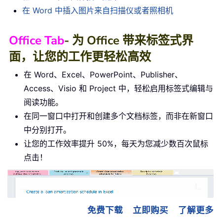
在 Word 中插入图片来自扫描仪或者照相机
Office Tab
- 为 Office 带来标签式界
面，让您的工作更轻松高效
在 Word、Excel、PowerPoint、Publisher、
Access、Visio 和 Project 中，轻松启用标签式编辑与
阅读功能。
在同一窗口中打开和创建多个文档标签，而非在新窗口
中分别打开。
让您的工作效率提升 50%，每天为您减少数百次鼠标
点击！
免费下载
立即购买
了解更多