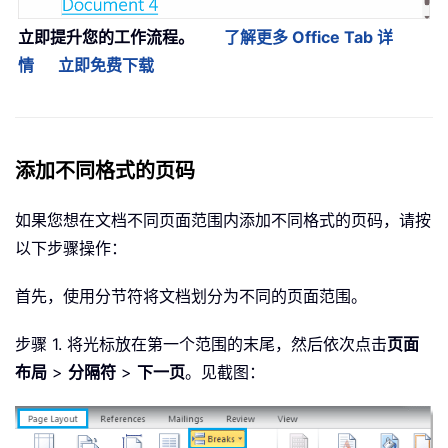
立即提升您的工作流程。
了解更多 Office Tab 详
情
立即免费下载
添加不同格式的页码
如果您想在文档不同页面范围内添加不同格式的页码，请按
以下步骤操作：
首先，使用分节符将文档划分为不同的页面范围。
步骤 1. 将光标放在第一个范围的末尾，然后依次点击
页面
布局
>
分隔符
>
下一页
。见截图：