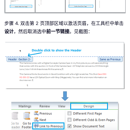
步骤 4. 双击第 2 页顶部区域以激活页眉，在工具栏中单击
设计
，然后取消选中
前一节链接
。见截图：