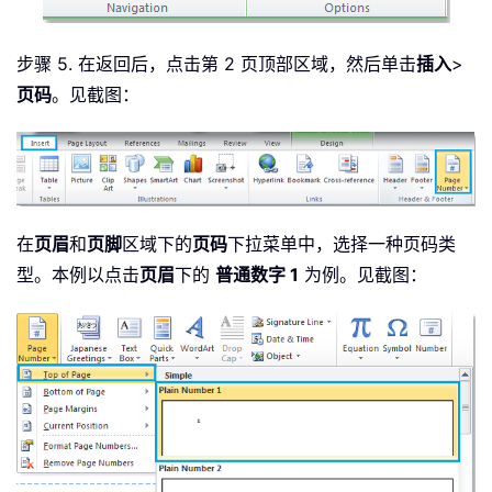
步骤 5. 在返回后，点击第 2 页顶部区域，然后单击
插入
>
页码
。见截图：
在
页眉
和
页脚
区域下的
页码
下拉菜单中，选择一种页码类
型。本例以点击
页眉
下的
普通数字 1
为例。见截图：