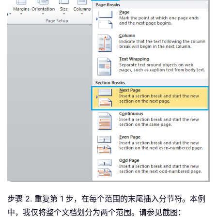
步骤 2. 重复第 1 步，在每个范围的末尾插入分节符。本例
中，我仅将整个文档划分为两个范围。请参见截图：