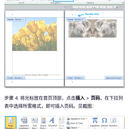
步骤 4. 将光标放在首页顶部，点击
插入
>
页码
，在下拉列
表中选择所需格式，即可插入页码。见截图：