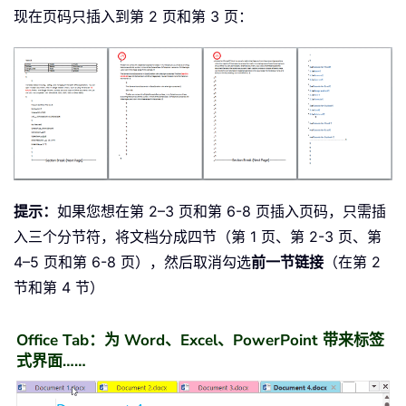
现在页码只插入到第 2 页和第 3 页：
提示：
如果您想在第 2–3 页和第 6-8 页插入页码，只需插
入三个分节符，将文档分成四节（第 1 页、第 2-3 页、第
4–5 页和第 6-8 页），然后取消勾选
前一节链接
（在第 2
节和第 4 节）
Office Tab：为 Word、Excel、PowerPoint 带来标签
式界面……