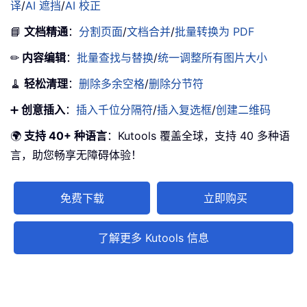
译
/
AI 遮挡
/
AI 校正
📘
文档精通
：
分割页面
/
文档合并
/
批量转换为 PDF
✏
内容编辑
：
批量查找与替换
/
统一调整所有图片大小
🧹
轻松清理
：
删除多余空格
/
删除分节符
➕
创意插入
：
插入千位分隔符
/
插入复选框
/
创建二维码
🌍
支持 40+ 种语言
：Kutools 覆盖全球，支持 40 多种语
言，助您畅享无障碍体验！
免费下载
立即购买
了解更多 Kutools 信息