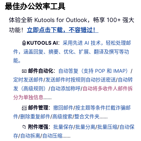
最佳办公效率工具
体验全新 Kutools for Outlook，畅享 100+ 强大
功能！
立即点击下载，不容错过！
🤖
KUTOOLS AI
：
采用先进 AI 技术，轻松处理邮
件，涵盖回复、摘要、优化、扩展、翻译及撰写等功
能。
📧
邮件自动化
：
自动答复（支持 POP 和 IMAP）
/
定时发送邮件
/
发送邮件时按规则自动抄送密送
/
自动转
发（高级规则）
/
自动添加称呼
/
自动将多收件人邮件拆
分为单独信息
……
📨
邮件管理
：
撤回邮件
/
按主题等条件拦截诈骗邮
件
/
删除重复邮件
/
高级搜索
/
整合文件夹
……
📁
附件增强
：
批量保存
/
批量分离
/
批量压缩
/
自动保
存
/
自动拆离
/
自动压缩
……