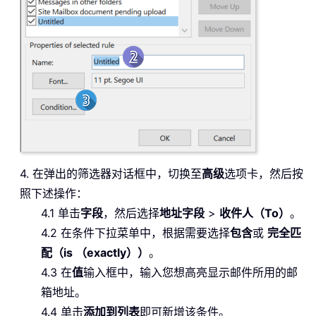
4. 在弹出的筛选器对话框中，切换至
高级
选项卡，然后按
照下述操作：
4.1 单击
字段
，然后选择
地址字段
>
收件人（To）
。
4.2 在条件下拉菜单中，根据需要选择
包含
或
完全匹
配（is （exactly））
。
4.3 在
值
输入框中，输入您想高亮显示邮件所用的邮
箱地址。
4.4 单击
添加到列表
即可新增该条件。