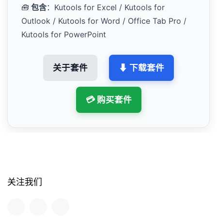
🧰
包含
：Kutools for Excel / Kutools for
Outlook / Kutools for Word / Office Tab Pro /
Kutools for PowerPoint
关于套件
⬇ 下载套件
💳 购买套件
关注我们