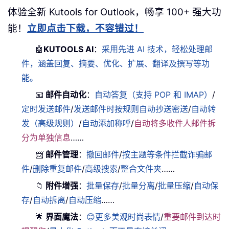
体验全新 Kutools for Outlook，畅享 100+ 强大功
能！
立即点击下载，不容错过！
🤖
KUTOOLS AI
：
采用先进 AI 技术，轻松处理邮
件，涵盖回复、摘要、优化、扩展、翻译及撰写等功
能。
📧
邮件自动化
：
自动答复（支持 POP 和 IMAP）
/
定时发送邮件
/
发送邮件时按规则自动抄送密送
/
自动转
发（高级规则）
/
自动添加称呼
/
自动将多收件人邮件拆
分为单独信息
……
📨
邮件管理
：
撤回邮件
/
按主题等条件拦截诈骗邮
件
/
删除重复邮件
/
高级搜索
/
整合文件夹
……
📁
附件增强
：
批量保存
/
批量分离
/
批量压缩
/
自动保
存
/
自动拆离
/
自动压缩
……
🌟
界面魔法
：
😊更多美观时尚表情
/
重要邮件到达时