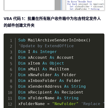
VBA 代码 1：批量在所有账户收件箱中为包含特定发件人
的邮件创建文件夹
Copy
Sub
 MailArchiveSenderInInbox
(
)
'Update by ExtendOffice
Dim
 I 
As
Integer
Dim
 xAccount 
As
Dim
 xItem 
As
Object
Dim
 xMail 
As
Dim
 xNewFolder 
As
Dim
 xInboxFolder 
As
Dim
 xSenderAddress 
As
String
Dim
 xRecipient 
As
Dim
 xFolderName 
As
String
xFolderName 
=
"NewFolder"
'Replace "N