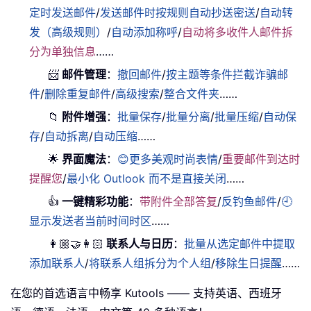
定时发送邮件
/
发送邮件时按规则自动抄送密送
/
自动转
发（高级规则）
/
自动添加称呼
/
自动将多收件人邮件拆
分为单独信息
……
📨
邮件管理
：
撤回邮件
/
按主题等条件拦截诈骗邮
件
/
删除重复邮件
/
高级搜索
/
整合文件夹
……
📁
附件增强
：
批量保存
/
批量分离
/
批量压缩
/
自动保
存
/
自动拆离
/
自动压缩
……
🌟
界面魔法
：
😊更多美观时尚表情
/
重要邮件到达时
提醒您
/
最小化 Outlook 而不是直接关闭
……
👍
一键精彩功能
：
带附件全部答复
/
反钓鱼邮件
/
🕘
显示发送者当前时间时区
……
👩🏼‍🤝‍👩🏻
联系人与日历
：
批量从选定邮件中提取
添加联系人
/
将联系人组拆分为个人组
/
移除生日提醒
……
在您的首选语言中畅享 Kutools —— 支持英语、西班牙