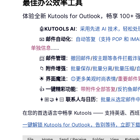
最佳办公效率工具
体验全新 Kutools for Outlook，畅享 100
🤖
KUTOOLS AI
：
采用先进 AI 技术，轻
📧
邮件自动化
：
自动答复（支持 POP 和 IM
单独信息
……
📨
邮件管理
：
撤回邮件
/
按主题等条件拦截诈
📁
附件增强
：
批量保存
/
批量分离
/
批量压缩
/
🌟
界面魔法
：
😊更多美观时尚表情
/
重要邮件
👍
一键精彩功能
：
带附件全部答复
/
反钓鱼邮
👩🏼‍🤝‍👩🏻
联系人与日历
：
批量从选定邮件
在您的首选语言中畅享 Kutools —— 支持英语、
一键解锁 Kutools for Outlook，告别等待，立