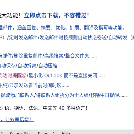
+ 强大功能！
立即点击下载，不容错过！
松处理邮件，涵盖回复、摘要、优化、扩展、翻译及撰写等功能。
AP）
/
定时发送邮件
/
发送邮件时按规则自动抄送密送
/
自动转发（
骗邮件
/
删除重复邮件
/
高级搜索
/
整合文件夹
……
自动保存
/
自动拆离
/
自动压缩
……
到达时提醒您
/
最小化 Outlook 而不是直接关闭
……
件
/
🕘显示发送者当前时间时区
……
中提取添加联系人
/
将联系人组拆分为个人组
/
移除生日提醒
……
西班牙语、德语、法语、中文等 40 多种语言！
即下载，让效率倍增！