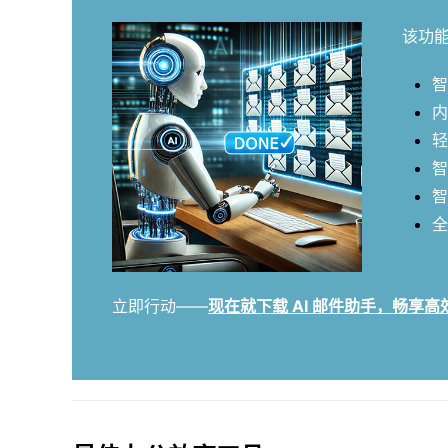
该功
智
内
轻
智
智
全
立即行动——
现在就下载 AI 邮件助手，畅享高